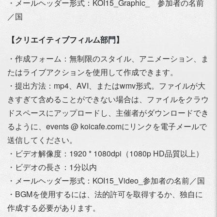
・メールヘッダー形式：KOI15_Graphic_ 参加者の名前
／国
【クリエイティブフィルム部門】
・作成フォーム：無制限のスタイル、アニメーション、ま
たはライブアクションを使用して作成できます。
・提出方法：mp4、AVI、またはwmv形式。ファイルが大
きすぎて含めることができない場合は、ファイルをクラウ
ドスペースにアップロードし、主催者がダウンロードでき
るように、events @ koicafe.comにリンクを電子メールで
送信してください。
・ビデオ解像度：1920 * 1080dpi（1080p HD品質以上）
・ビデオの長さ：1分以内
・メールヘッダー形式：KOI15_Video_参加者の名前／国
・BGMを使用するには、法的許可を取得するか、独自に
作成する必要があります。