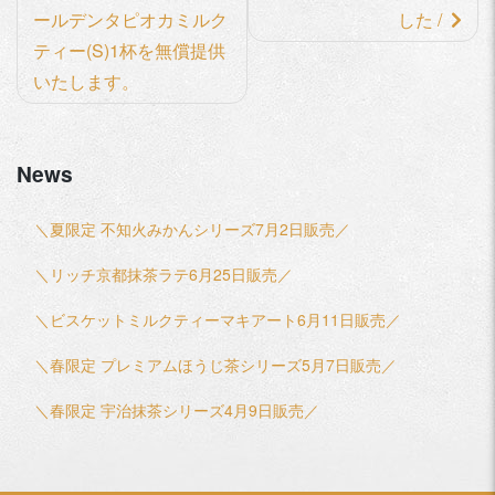
の
ールデンタピオカミルク
した /
記
ティー(S)1杯を無償提供
いたします。
事
へ
の
News
リ
ン
＼夏限定 不知火みかんシリーズ7月2日販売／
ク
＼リッチ京都抹茶ラテ6月25日販売／
＼ビスケットミルクティーマキアート6月11日販売／
＼春限定 プレミアムほうじ茶シリーズ5月7日販売／
＼春限定 宇治抹茶シリーズ4月9日販売／