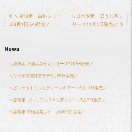
前
＼夏限定 白桃シリー
＼日本限定 ほうじ茶シ
後
ズ8月1日(火)発売／
リーズ11月1日発売／
の
記
News
事
へ
＼夏限定 不知火みかんシリーズ7月2日販売／
の
リ
＼リッチ京都抹茶ラテ6月25日販売／
ン
＼ビスケットミルクティーマキアート6月11日販売／
ク
＼春限定 プレミアムほうじ茶シリーズ5月7日販売／
＼春限定 宇治抹茶シリーズ4月9日販売／