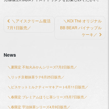
前
＼アイスクリーム復活
＼KOI Thé オリジナル
後
7月1日販売／
BB BEAR パイナップル
の
ケーキ／
記
事
News
へ
の
＼夏限定 不知火みかんシリーズ7月2日販売／
リ
＼リッチ京都抹茶ラテ6月25日販売／
ン
ク
＼ビスケットミルクティーマキアート6月11日販売／
＼春限定 プレミアムほうじ茶シリーズ5月7日販売／
＼春限定 宇治抹茶シリーズ4月9日販売／