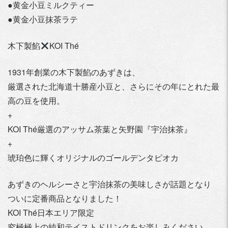
●黄金小豆ミルクティー
●黄金小豆抹茶ラテ
木下製餡
KOI Thé
1931年創業の木下製餡のあずきは、
厳選された北海道十勝産小豆と、さらにその年にとれた最
高の豆を使用。
+
KOI Thé厳選のアッサム茶葉と矢野園『宇治抹茶』
+
琥珀色に輝くオリジナルのゴールデンタピオカ
あずきのヘルシーさと宇治抹茶の美味しさが話題となり
ついに定番商品となりました！
KOI Thé日本エリア限定
究極極上の純和テイストドリンクをお楽しみください。