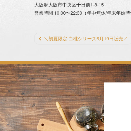
大阪府大阪市中央区千日前1-8-15
営業時間 10:00〜22:30（年中無休/年末年始
前
＼初夏限定 白桃シリーズ6月19日販売／
後
の
記
事
へ
の
リ
ン