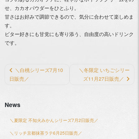
せ、カカオパウダーをひとふり。
甘さはお好みで調節できるので、気分に合わせて楽しめま
す。
ビター好きにも甘党にも寄り添う、自由度の高いドリンク
です。
前
＼白桃シリーズ7月10
＼冬限定 いちごシリー
後
日販売／
ズ11月27日販売／
の
記
News
事
へ
＼夏限定 不知火みかんシリーズ7月2日販売／
の
リ
＼リッチ京都抹茶ラテ6月25日販売／