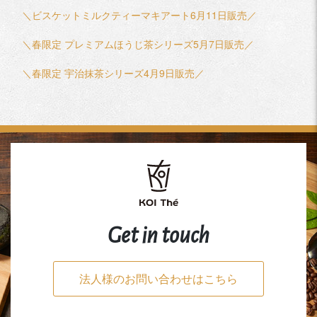
ン
＼ビスケットミルクティーマキアート6月11日販売／
ク
＼春限定 プレミアムほうじ茶シリーズ5月7日販売／
＼春限定 宇治抹茶シリーズ4月9日販売／
Get in touch
法人様のお問い合わせはこちら