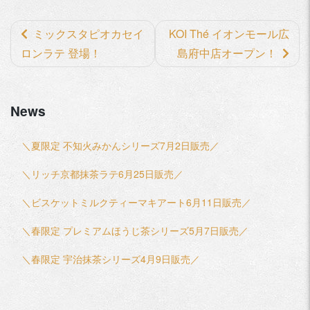
前
ミックスタピオカセイ
KOI Thé イオンモール広
後
ロンラテ 登場！
島府中店オープン！
の
記
News
事
へ
＼夏限定 不知火みかんシリーズ7月2日販売／
の
リ
＼リッチ京都抹茶ラテ6月25日販売／
ン
＼ビスケットミルクティーマキアート6月11日販売／
ク
＼春限定 プレミアムほうじ茶シリーズ5月7日販売／
＼春限定 宇治抹茶シリーズ4月9日販売／