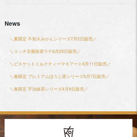
記
事
News
へ
の
＼夏限定 不知火みかんシリーズ7月2日販売／
リ
＼リッチ京都抹茶ラテ6月25日販売／
ン
ク
＼ビスケットミルクティーマキアート6月11日販売／
＼春限定 プレミアムほうじ茶シリーズ5月7日販売／
＼春限定 宇治抹茶シリーズ4月9日販売／